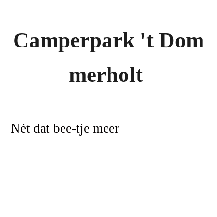
Campe
rpark
'
t
Dom
merholt
Nét dat bee-tje meer