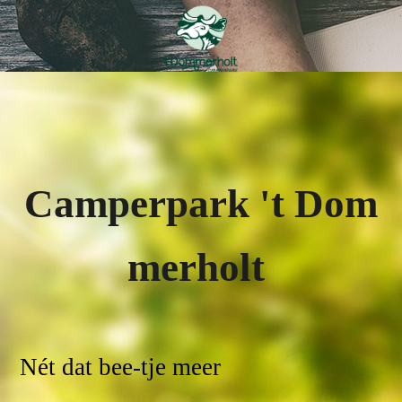
Campe
rpark
'
t
Dom
merholt
Nét dat bee-tje meer